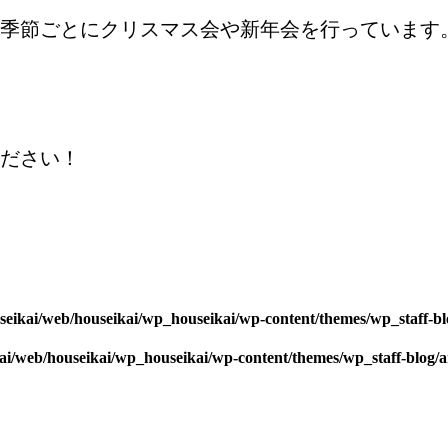
季節ごとにクリスマス会や新年会を行っています
ださい！
seikai/web/houseikai/wp_houseikai/wp-content/themes/wp_staff-bl
kai/web/houseikai/wp_houseikai/wp-content/themes/wp_staff-blog/