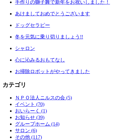
手作りの獅子舞で新年をお祝いしました！
あけましておめでとうございます
ドッグセラピー
冬を元気に乗り切りましょう!!
シャロン
心に沁みるおもてなし
お掃除ロボットがやってきました
カテゴリ
ＮＰＯ法人ニルスの会 (5)
イベント (70)
おいらーく (1)
お知らせ (39)
グループホーム (14)
サロン (6)
その他 (117)