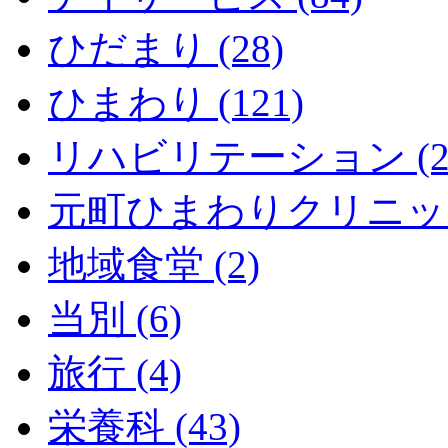
ひだまり (28)
ひまわり (121)
リハビリテーション (2
元町ひまわりクリニック 
地域食堂 (2)
当別 (6)
旅行 (4)
栄養科 (43)