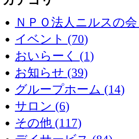
ＮＰＯ法人ニルスの会 (
イベント (70)
おいらーく (1)
お知らせ (39)
グループホーム (14)
サロン (6)
その他 (117)