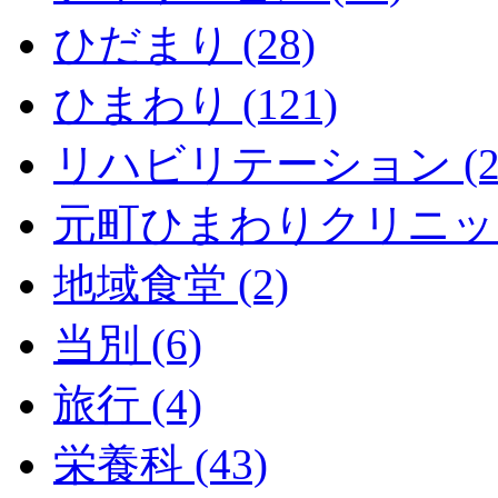
ひだまり (28)
ひまわり (121)
リハビリテーション (2
元町ひまわりクリニック 
地域食堂 (2)
当別 (6)
旅行 (4)
栄養科 (43)