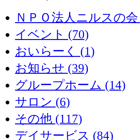
ＮＰＯ法人ニルスの会 (
イベント (70)
おいらーく (1)
お知らせ (39)
グループホーム (14)
サロン (6)
その他 (117)
デイサービス (84)