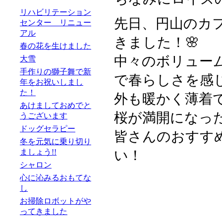
リハビリテーション
先日、円山のカ
センター リニュー
アル
きました！🌸
春の花を生けました
中々のボリュー
大雪
手作りの獅子舞で新
で春らしさを感
年をお祝いしまし
た！
外も暖かく薄着
あけましておめでと
桜が満開になっ
うございます
ドッグセラピー
皆さんのおすす
冬を元気に乗り切り
ましょう!!
い！
シャロン
心に沁みるおもてな
し
お掃除ロボットがや
ってきました