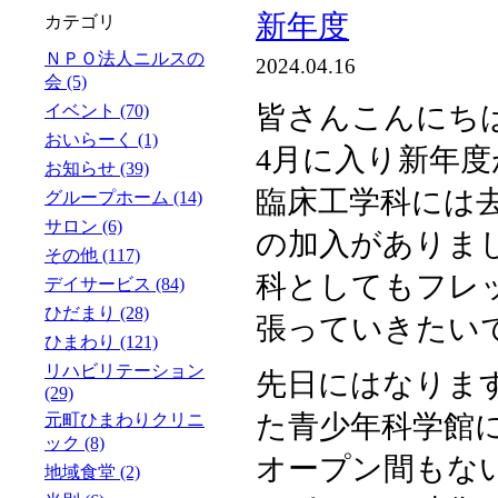
新年度
カテゴリ
ＮＰＯ法人ニルスの
2024.04.16
会 (5)
皆さんこんにち
イベント (70)
おいらーく (1)
4月に入り新年
お知らせ (39)
臨床工学科には
グループホーム (14)
サロン (6)
の加入がありま
その他 (117)
科としてもフレ
デイサービス (84)
ひだまり (28)
張っていきたい
ひまわり (121)
リハビリテーション
先日にはなりま
(29)
た青少年科学館
元町ひまわりクリニ
ック (8)
オープン間もな
地域食堂 (2)