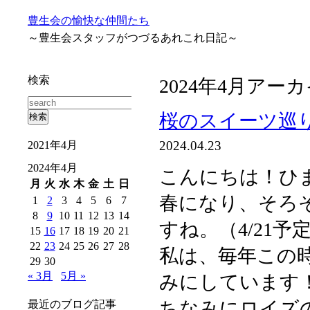
豊生会の愉快な仲間たち
～豊生会スタッフがつづるあれこれ日記～
検索
2024年4月アー
桜のスイーツ巡
2024.04.23
2021年4月
2024年4月
こんにちは！ひ
月
火
水
木
金
土
日
春になり、そろ
1
2
3
4
5
6
7
8
9
10
11
12
13
14
すね。（4/21予
15
16
17
18
19
20
21
22
23
24
25
26
27
28
私は、毎年この
29
30
« 3月
5月 »
みにしています
ちなみにロイズ
最近のブログ記事