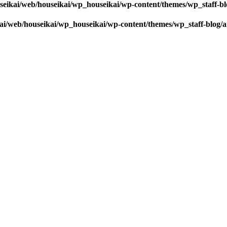
seikai/web/houseikai/wp_houseikai/wp-content/themes/wp_staff-bl
kai/web/houseikai/wp_houseikai/wp-content/themes/wp_staff-blog/