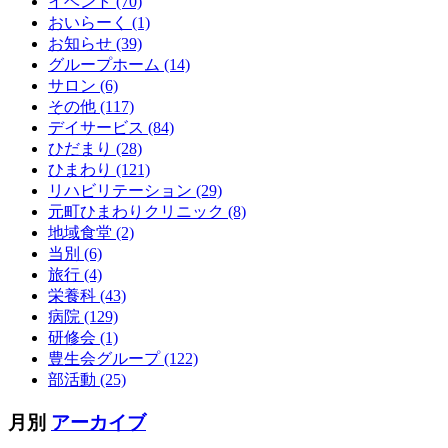
イベント (70)
おいらーく (1)
お知らせ (39)
グループホーム (14)
サロン (6)
その他 (117)
デイサービス (84)
ひだまり (28)
ひまわり (121)
リハビリテーション (29)
元町ひまわりクリニック (8)
地域食堂 (2)
当別 (6)
旅行 (4)
栄養科 (43)
病院 (129)
研修会 (1)
豊生会グループ (122)
部活動 (25)
月別
アーカイブ