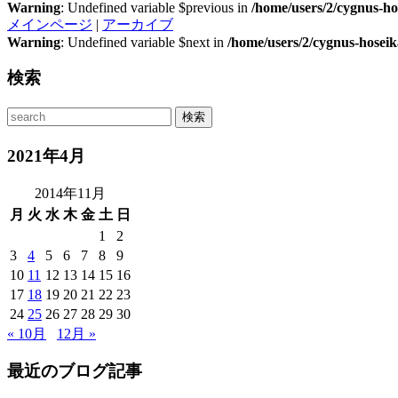
Warning
: Undefined variable $previous in
/home/users/2/cygnus-ho
メインページ
|
アーカイブ
Warning
: Undefined variable $next in
/home/users/2/cygnus-hosei
検索
2021年4月
2014年11月
月
火
水
木
金
土
日
1
2
3
4
5
6
7
8
9
10
11
12
13
14
15
16
17
18
19
20
21
22
23
24
25
26
27
28
29
30
« 10月
12月 »
最近のブログ記事