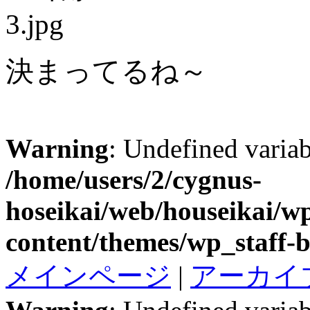
決まってるね～
Warning
: Undefined variab
/home/users/2/cygnus-
hoseikai/web/houseikai/w
content/themes/wp_staff-b
メインページ
|
アーカイ