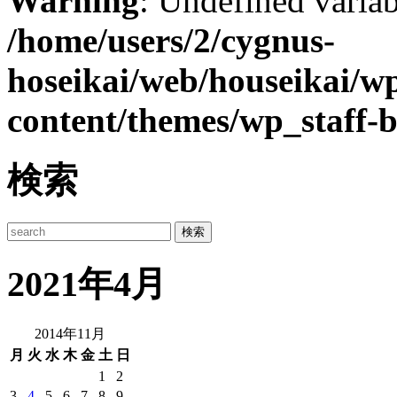
Warning
: Undefined variab
/home/users/2/cygnus-
hoseikai/web/houseikai/w
content/themes/wp_staff-b
検索
2021年4月
2014年11月
月
火
水
木
金
土
日
1
2
3
4
5
6
7
8
9