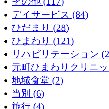
その他 (117)
デイサービス (84)
ひだまり (28)
ひまわり (121)
リハビリテーション (2
元町ひまわりクリニック 
地域食堂 (2)
当別 (6)
旅行 (4)