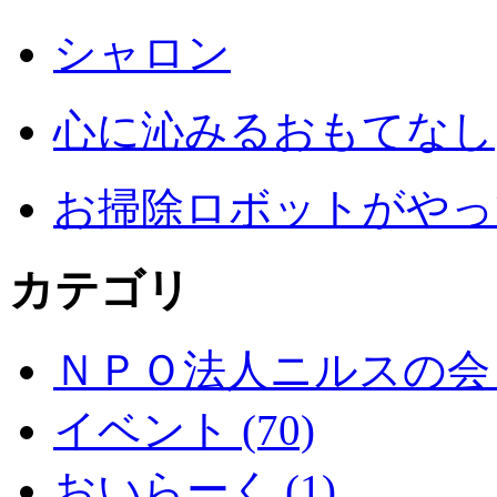
シャロン
心に沁みるおもてなし
お掃除ロボットがやっ
カテゴリ
ＮＰＯ法人ニルスの会 (
イベント (70)
おいらーく (1)