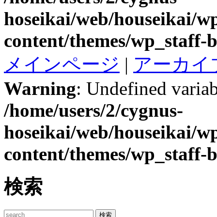
hoseikai/web/houseikai/w
content/themes/wp_staff-b
メインページ
|
アーカイ
Warning
: Undefined variab
/home/users/2/cygnus-
hoseikai/web/houseikai/w
content/themes/wp_staff-b
検索