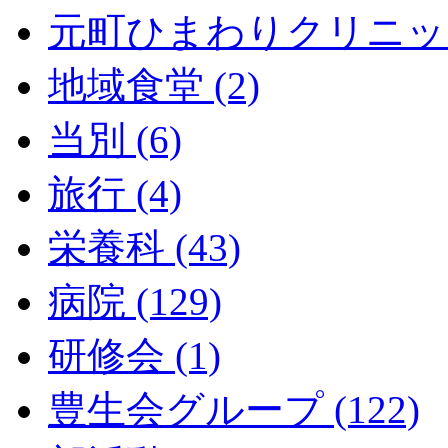
元町ひまわりクリニック 
地域食堂 (2)
当別 (6)
旅行 (4)
栄養科 (43)
病院 (129)
研修会 (1)
豊生会グループ (122)