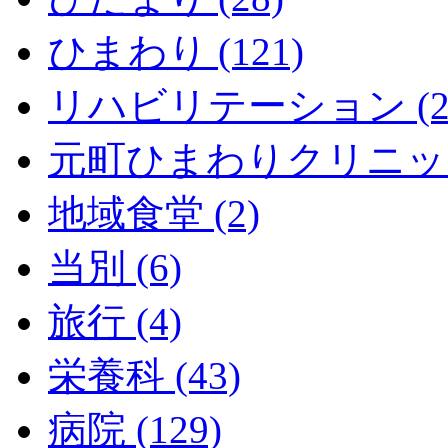
ひまわり (121)
リハビリテーション (2
元町ひまわりクリニック 
地域食堂 (2)
当別 (6)
旅行 (4)
栄養科 (43)
病院 (129)