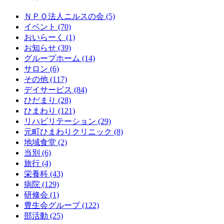
ＮＰＯ法人ニルスの会 (5)
イベント (70)
おいらーく (1)
お知らせ (39)
グループホーム (14)
サロン (6)
その他 (117)
デイサービス (84)
ひだまり (28)
ひまわり (121)
リハビリテーション (29)
元町ひまわりクリニック (8)
地域食堂 (2)
当別 (6)
旅行 (4)
栄養科 (43)
病院 (129)
研修会 (1)
豊生会グループ (122)
部活動 (25)