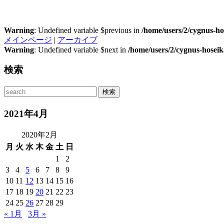
Warning
: Undefined variable $previous in
/home/users/2/cygnus-ho
メインページ
|
アーカイブ
Warning
: Undefined variable $next in
/home/users/2/cygnus-hosei
検索
2021年4月
2020年2月
月
火
水
木
金
土
日
1
2
3
4
5
6
7
8
9
10
11
12
13
14
15
16
17
18
19
20
21
22
23
24
25
26
27
28
29
« 1月
3月 »