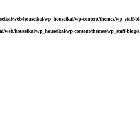
seikai/web/houseikai/wp_houseikai/wp-content/themes/wp_staff-bl
kai/web/houseikai/wp_houseikai/wp-content/themes/wp_staff-blog/