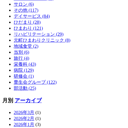
サロン (6)
その他 (117)
デイサービス (84)
ひだまり (28)
ひまわり (121)
リハビリテーション (29)
元町ひまわりクリニック (8)
地域食堂 (2)
当別 (6)
旅行 (4)
栄養科 (43)
病院 (129)
研修会 (1)
豊生会グループ (122)
部活動 (25)
月別
アーカイブ
2026年3月
(1)
2026年2月
(1)
2026年1月
(3)