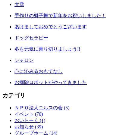
大雪
手作りの獅子舞で新年をお祝いしました！
あけましておめでとうございます
ドッグセラピー
冬を元気に乗り切りましょう!!
シャロン
心に沁みるおもてなし
お掃除ロボットがやってきました
カテゴリ
ＮＰＯ法人ニルスの会 (5)
イベント (70)
おいらーく (1)
お知らせ (39)
グループホーム (14)