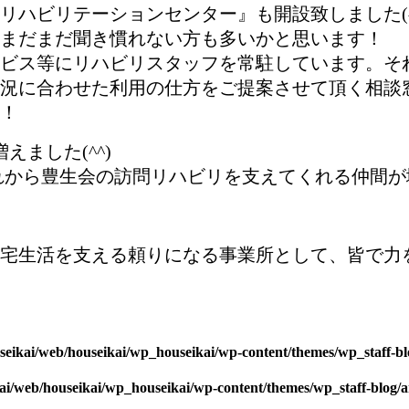
リハビリテーションセンター』も開設致しました(^
まだまだ聞き慣れない方も多いかと思います！
ビス等にリハビリスタッフを常駐しています。そ
況に合わせた利用の仕方をご提案させて頂く相談窓口
！
ました(^^)
これから豊生会の訪問リハビリを支えてくれる仲間
在宅生活を支える頼りになる事業所として、皆で力
seikai/web/houseikai/wp_houseikai/wp-content/themes/wp_staff-bl
kai/web/houseikai/wp_houseikai/wp-content/themes/wp_staff-blog/