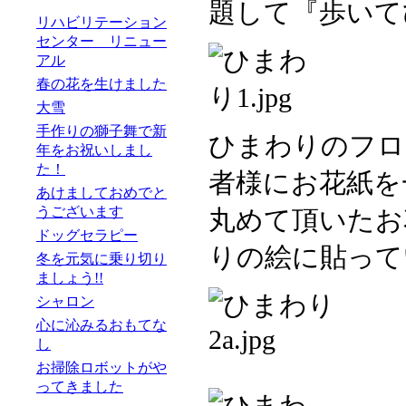
題して『歩いて
リハビリテーション
センター リニュー
アル
春の花を生けました
大雪
手作りの獅子舞で新
ひまわりのフロ
年をお祝いしまし
た！
者様にお花紙を
あけましておめでと
うございます
丸めて頂いたお
ドッグセラピー
りの絵に貼って
冬を元気に乗り切り
ましょう!!
シャロン
心に沁みるおもてな
し
お掃除ロボットがや
ってきました