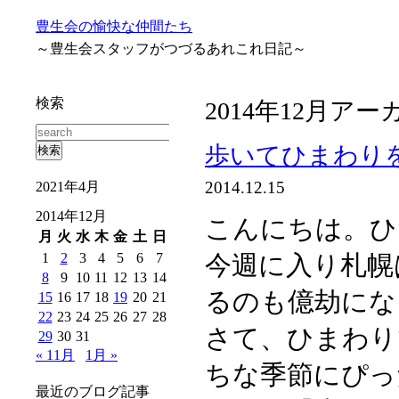
豊生会の愉快な仲間たち
～豊生会スタッフがつづるあれこれ日記～
検索
2014年12月ア
歩いてひまわり
2014.12.15
2021年4月
2014年12月
こんにちは。ひ
月
火
水
木
金
土
日
1
2
3
4
5
6
7
今週に入り札幌
8
9
10
11
12
13
14
るのも億劫にな
15
16
17
18
19
20
21
22
23
24
25
26
27
28
さて、ひまわり
29
30
31
« 11月
1月 »
ちな季節にぴっ
最近のブログ記事