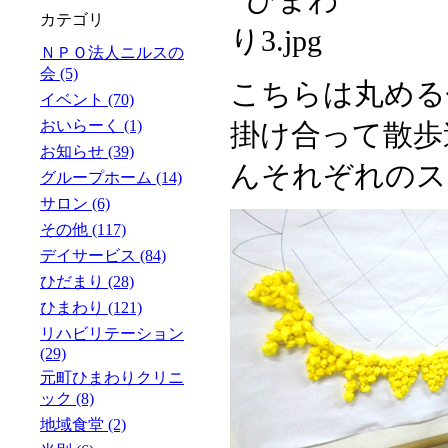
カテゴリ
ＮＰＯ法人ニルスの
会 (5)
こちらは丸める
イベント (70)
おいらーく (1)
掛け合って散歩
お知らせ (39)
んそれぞれのス
グループホーム (14)
サロン (6)
その他 (117)
デイサービス (84)
ひだまり (28)
ひまわり (121)
リハビリテーション
(29)
元町ひまわりクリニ
ック (8)
地域食堂 (2)