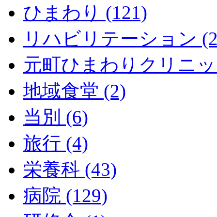
ひまわり (121)
リハビリテーション (2
元町ひまわりクリニック 
地域食堂 (2)
当別 (6)
旅行 (4)
栄養科 (43)
病院 (129)