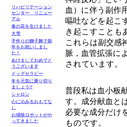
リハビリテーション
血）に伴う副作
センター リニュー
アル
嘔吐などを起こ
春の花を生けました
き起こすことも
大雪
これらは副交感
手作りの獅子舞で新
年をお祝いしまし
脈，血管拡張に
た！
あけましておめでと
されています。
うございます
ドッグセラピー
冬を元気に乗り切り
ましょう!!
普段私は血小板
シャロン
す。成分献血と
心に沁みるおもてな
し
必要な成分だけ
お掃除ロボットがや
ってきました
ものです。