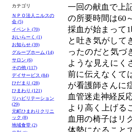
一回の献血で上
カテゴリ
ＮＰＯ法人ニルスの
の所要時間は60
会 (5)
採血が始まって
イベント (70)
おいらーく (1)
と吐き気がして
お知らせ (39)
ったのだと気づ
グループホーム (14)
サロン (6)
ような見えにく
その他 (117)
前に伝えなくて
デイサービス (84)
ひだまり (28)
が看護師さんに
ひまわり (121)
血管迷走神経反
リハビリテーション
(29)
より高く上げる
元町ひまわりクリニ
血用の椅子はリ
ック (8)
地域食堂 (2)
体勢になること