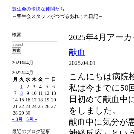
豊生会の愉快な仲間たち
～豊生会スタッフがつづるあれこれ日記～
検索
2025年4月アー
献血
2025.04.01
2021年4月
2025年4月
こんにちは病院
月
火
水
木
金
土
日
私は今までに5
1
2
3
4
5
6
7
8
9
10
11
12
13
日初めて献血中
14
15
16
17
18
19
20
21
22
23
24
25
26
27
をしました。
28
29
30
« 3月
5月 »
献血中に気分が
神経反応」とい
最近のブログ記事