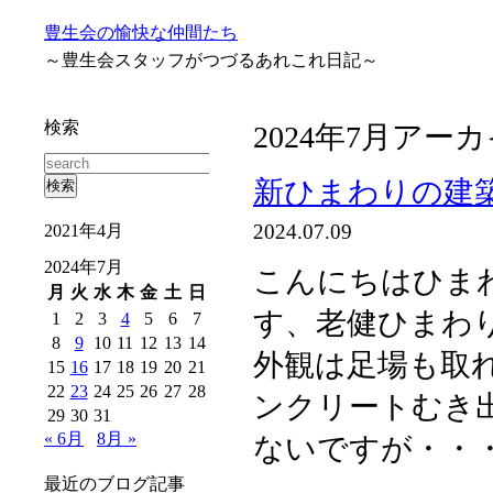
豊生会の愉快な仲間たち
～豊生会スタッフがつづるあれこれ日記～
検索
2024年7月アー
新ひまわりの建
2024.07.09
2021年4月
2024年7月
こんにちはひま
月
火
水
木
金
土
日
す、老健ひまわ
1
2
3
4
5
6
7
8
9
10
11
12
13
14
外観は足場も取
15
16
17
18
19
20
21
22
23
24
25
26
27
28
ンクリートむき
29
30
31
« 6月
8月 »
ないですが・・
最近のブログ記事