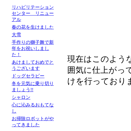
リハビリテーション
センター リニュー
アル
春の花を生けました
大雪
手作りの獅子舞で新
年をお祝いしまし
た！
現在はこのよう
あけましておめでと
囲気に仕上がっ
うございます
ドッグセラピー
けを行っており
冬を元気に乗り切り
ましょう!!
シャロン
心に沁みるおもてな
し
お掃除ロボットがや
ってきました