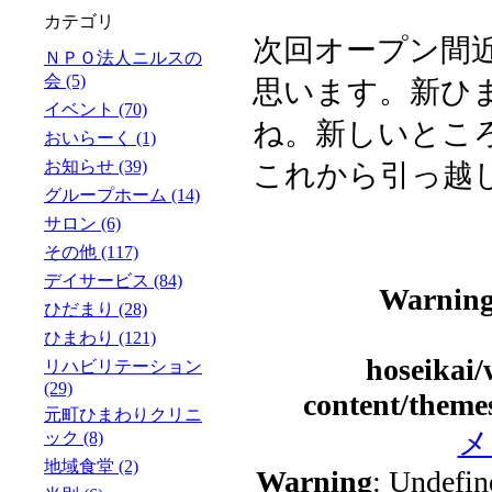
カテゴリ
次回オープン間
ＮＰＯ法人ニルスの
会 (5)
思います。新ひ
イベント (70)
ね。新しいとこ
おいらーく (1)
お知らせ (39)
これから引っ越
グループホーム (14)
サロン (6)
その他 (117)
デイサービス (84)
Warnin
ひだまり (28)
ひまわり (121)
hoseikai
リハビリテーション
(29)
content/theme
元町ひまわりクリニ
メ
ック (8)
地域食堂 (2)
Warning
: Undefin