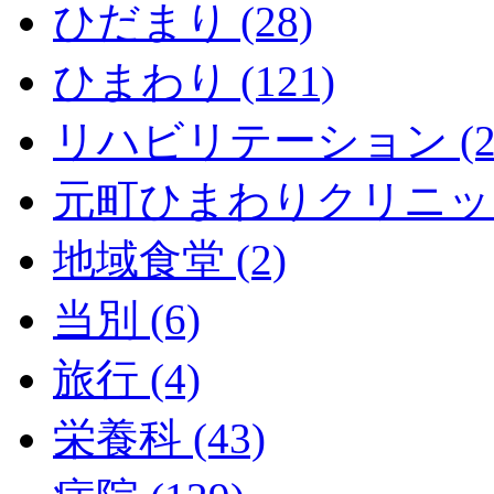
ひだまり (28)
ひまわり (121)
リハビリテーション (2
元町ひまわりクリニック 
地域食堂 (2)
当別 (6)
旅行 (4)
栄養科 (43)