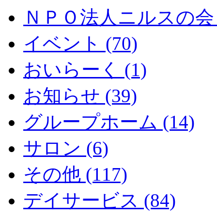
ＮＰＯ法人ニルスの会 (
イベント (70)
おいらーく (1)
お知らせ (39)
グループホーム (14)
サロン (6)
その他 (117)
デイサービス (84)