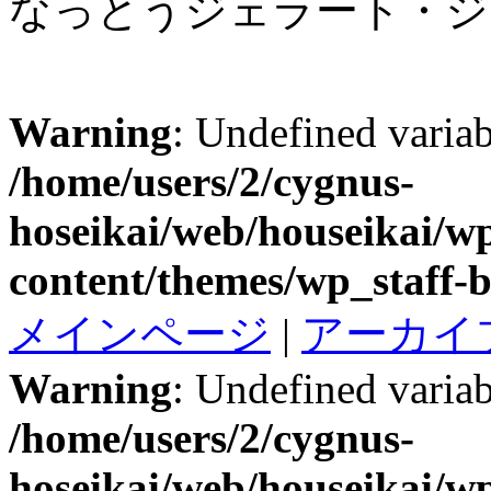
なっとうジェラート・ジグ
Warning
: Undefined variab
/home/users/2/cygnus-
hoseikai/web/houseikai/w
content/themes/wp_staff-b
メインページ
|
アーカイ
Warning
: Undefined variab
/home/users/2/cygnus-
hoseikai/web/houseikai/w