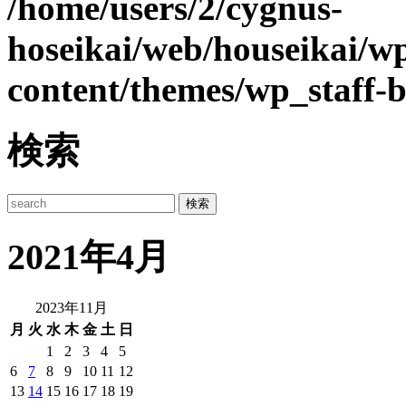
/home/users/2/cygnus-
hoseikai/web/houseikai/w
content/themes/wp_staff-b
検索
2021年4月
2023年11月
月
火
水
木
金
土
日
1
2
3
4
5
6
7
8
9
10
11
12
13
14
15
16
17
18
19