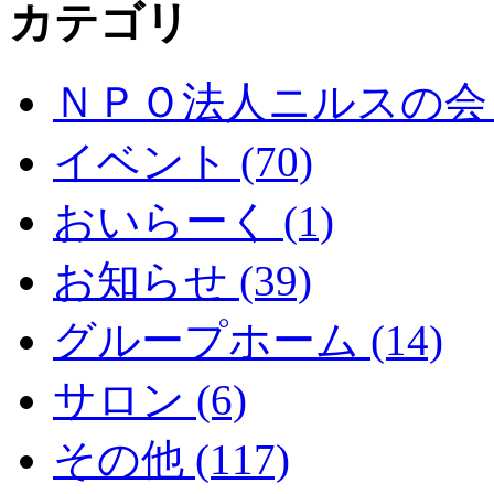
カテゴリ
ＮＰＯ法人ニルスの会 (
イベント (70)
おいらーく (1)
お知らせ (39)
グループホーム (14)
サロン (6)
その他 (117)