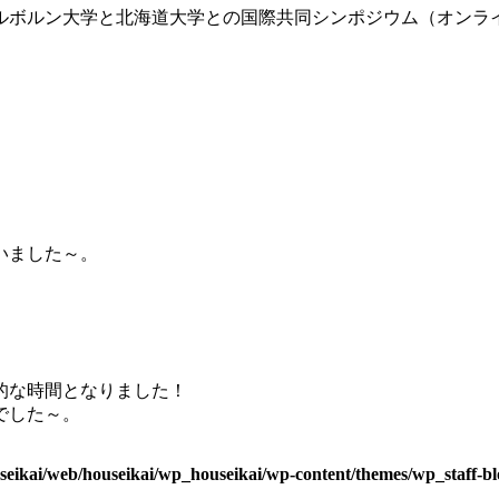
ルボルン大学と北海道大学との国際共同シンポジウム（オンラ
いました～。
的な時間となりました！
でした～。
seikai/web/houseikai/wp_houseikai/wp-content/themes/wp_staff-bl