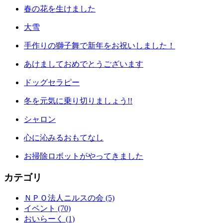
春の花を生けました
大雪
手作りの獅子舞で新年をお祝いしました！
あけましておめでとうございます
ドッグセラピー
冬を元気に乗り切りましょう!!
シャロン
心に沁みるおもてなし
お掃除ロボットがやってきました
カテゴリ
ＮＰＯ法人ニルスの会 (5)
イベント (70)
おいらーく (1)