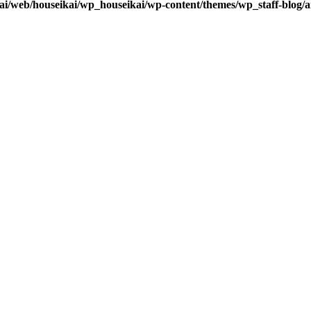
kai/web/houseikai/wp_houseikai/wp-content/themes/wp_staff-blog/