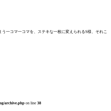
まう一コマ一コマを、ステキな一枚に変えられる
S
様、それこ
og/archive.php
on line
38