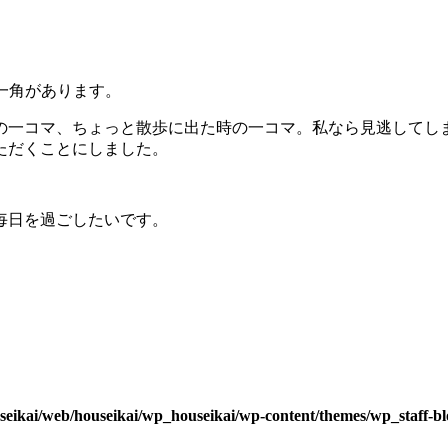
一角があります。
の一コマ、ちょっと散歩に出た時の一コマ。私なら見逃してし
ただくことにしました。
毎日を過ごしたいです。
seikai/web/houseikai/wp_houseikai/wp-content/themes/wp_staff-bl