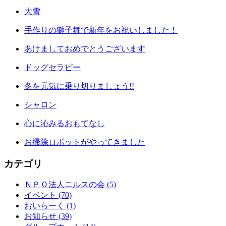
大雪
手作りの獅子舞で新年をお祝いしました！
あけましておめでとうございます
ドッグセラピー
冬を元気に乗り切りましょう!!
シャロン
心に沁みるおもてなし
お掃除ロボットがやってきました
カテゴリ
ＮＰＯ法人ニルスの会 (5)
イベント (70)
おいらーく (1)
お知らせ (39)