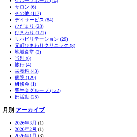
グループホーム (14)
サロン (6)
その他 (117)
デイサービス (84)
ひだまり (28)
ひまわり (121)
リハビリテーション (29)
元町ひまわりクリニック (8)
地域食堂 (2)
当別 (6)
旅行 (4)
栄養科 (43)
病院 (129)
研修会 (1)
豊生会グループ (122)
部活動 (25)
月別
アーカイブ
2026年3月
(1)
2026年2月
(1)
2026年1月
(3)