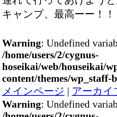
キャンプ、最高ーー！！
Warning
: Undefined variab
/home/users/2/cygnus-
hoseikai/web/houseikai/w
content/themes/wp_staff-b
メインページ
|
アーカイ
Warning
: Undefined variab
/home/users/2/cygnus-