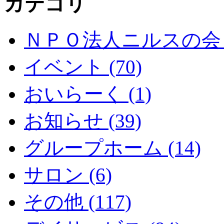
カテゴリ
ＮＰＯ法人ニルスの会 (
イベント (70)
おいらーく (1)
お知らせ (39)
グループホーム (14)
サロン (6)
その他 (117)