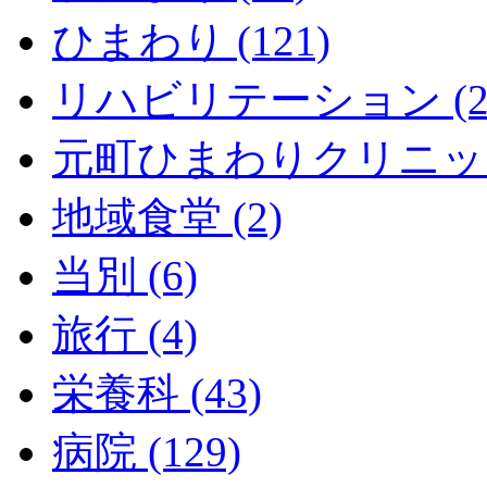
ひまわり (121)
リハビリテーション (2
元町ひまわりクリニック 
地域食堂 (2)
当別 (6)
旅行 (4)
栄養科 (43)
病院 (129)