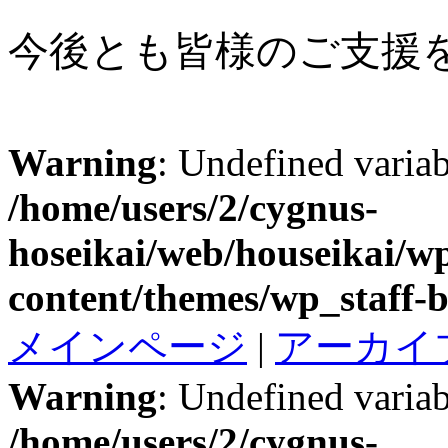
今後とも皆様のご支援
Warning
: Undefined variab
/home/users/2/cygnus-
hoseikai/web/houseikai/w
content/themes/wp_staff-b
メインページ
|
アーカイ
Warning
: Undefined variab
/home/users/2/cygnus-