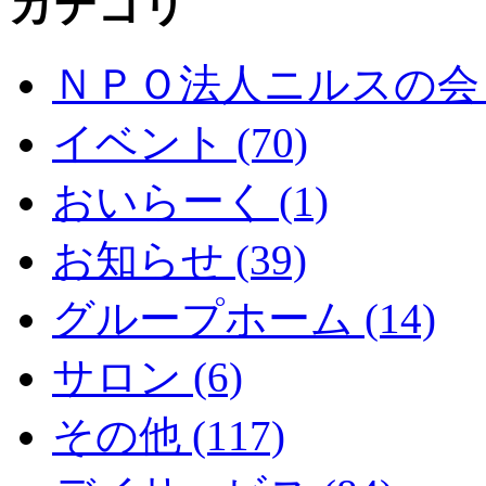
カテゴリ
ＮＰＯ法人ニルスの会 (
イベント (70)
おいらーく (1)
お知らせ (39)
グループホーム (14)
サロン (6)
その他 (117)