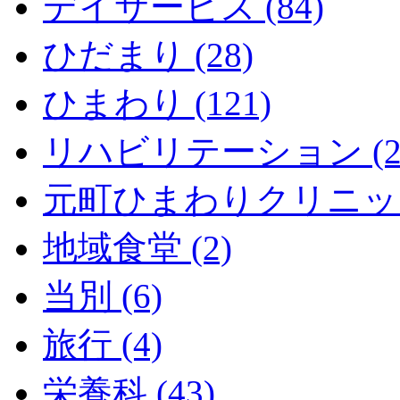
デイサービス (84)
ひだまり (28)
ひまわり (121)
リハビリテーション (2
元町ひまわりクリニック 
地域食堂 (2)
当別 (6)
旅行 (4)
栄養科 (43)