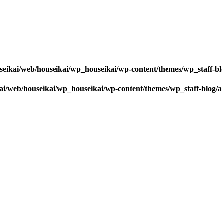
seikai/web/houseikai/wp_houseikai/wp-content/themes/wp_staff-bl
kai/web/houseikai/wp_houseikai/wp-content/themes/wp_staff-blog/