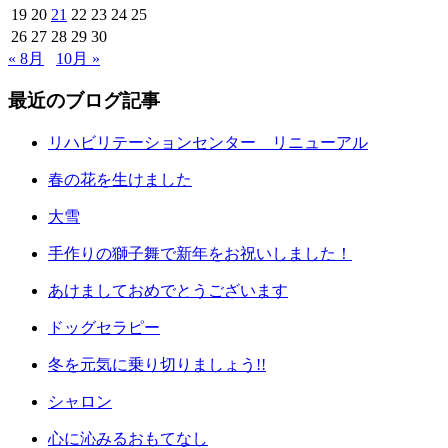
19
20
21
22
23
24
25
26
27
28
29
30
« 8月
10月 »
最近のブログ記事
リハビリテーションセンター リニューアル
春の花を生けました
大雪
手作りの獅子舞で新年をお祝いしました！
あけましておめでとうございます
ドッグセラピー
冬を元気に乗り切りましょう!!
シャロン
心に沁みるおもてなし