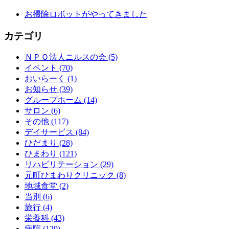
お掃除ロボットがやってきました
カテゴリ
ＮＰＯ法人ニルスの会 (5)
イベント (70)
おいらーく (1)
お知らせ (39)
グループホーム (14)
サロン (6)
その他 (117)
デイサービス (84)
ひだまり (28)
ひまわり (121)
リハビリテーション (29)
元町ひまわりクリニック (8)
地域食堂 (2)
当別 (6)
旅行 (4)
栄養科 (43)
病院 (129)