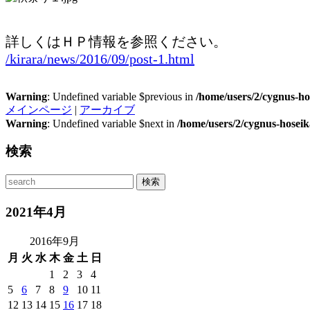
詳しくはＨＰ情報を参照ください。
/kirara/news/2016/09/post-1.html
Warning
: Undefined variable $previous in
/home/users/2/cygnus-ho
メインページ
|
アーカイブ
Warning
: Undefined variable $next in
/home/users/2/cygnus-hosei
検索
2021年4月
2016年9月
月
火
水
木
金
土
日
1
2
3
4
5
6
7
8
9
10
11
12
13
14
15
16
17
18