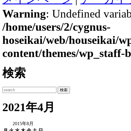
Warning
: Undefined variab
/home/users/2/cygnus-
hoseikai/web/houseikai/w
content/themes/wp_staff-b
検索
2021年4月
2015年8月
月
火
水
木
金
土
日