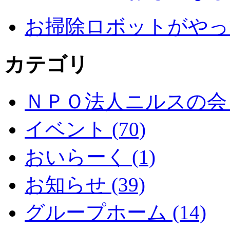
お掃除ロボットがやっ
カテゴリ
ＮＰＯ法人ニルスの会 (
イベント (70)
おいらーく (1)
お知らせ (39)
グループホーム (14)