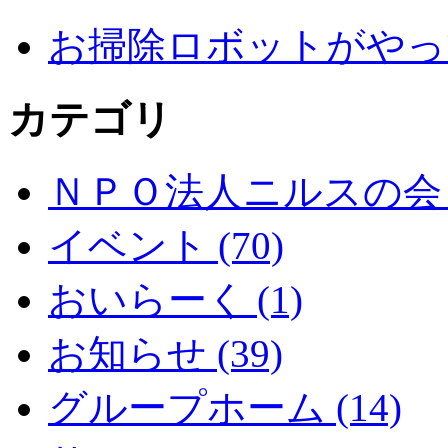
お掃除ロボットがやっ
カテゴリ
ＮＰＯ法人ニルスの会 (
イベント (70)
おいらーく (1)
お知らせ (39)
グループホーム (14)