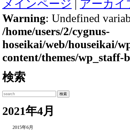
メインページ
|
アーカイ
Warning
: Undefined variab
/home/users/2/cygnus-
hoseikai/web/houseikai/w
content/themes/wp_staff-b
検索
2021年4月
2015年6月