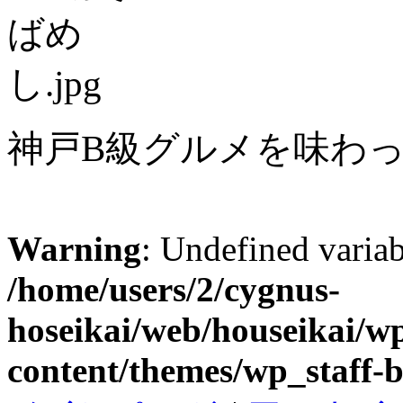
神戸B級グルメを味わ
Warning
: Undefined variab
/home/users/2/cygnus-
hoseikai/web/houseikai/w
content/themes/wp_staff-b