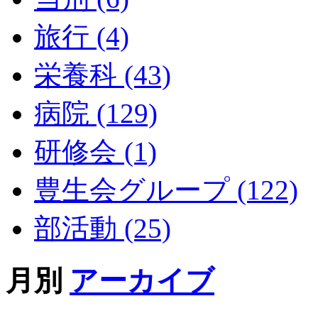
旅行 (4)
栄養科 (43)
病院 (129)
研修会 (1)
豊生会グループ (122)
部活動 (25)
月別
アーカイブ