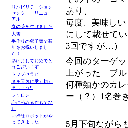
リハビリテーション
あり、
センター リニュー
アル
毎度、美味しい
春の花を生けました
にして載せてい
大雪
手作りの獅子舞で新
3回ですが…）
年をお祝いしまし
た！
今回のターゲッ
あけましておめでと
うございます
上がった「ブル
ドッグセラピー
冬を元気に乗り切り
何種類かのカレ
ましょう!!
ー（？）1名巻
シャロン
心に沁みるおもてな
し
お掃除ロボットがや
5月下旬ながら
ってきました