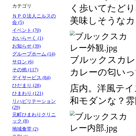
く歩いてたどり
カテゴリ
ＮＰＯ法人ニルスの
美味しそうなカ
会 (5)
イベント (70)
おいらーく (1)
お知らせ (39)
グループホーム (14)
ブルックスカレ
サロン (6)
その他 (117)
カレーの匂いっ
デイサービス (84)
ひだまり (28)
店内。
洋風テイ
ひまわり (121)
和モダンな？雰
リハビリテーション
(29)
元町ひまわりクリニ
ック (8)
地域食堂 (2)