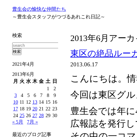
豊生会の愉快な仲間たち
～豊生会スタッフがつづるあれこれ日記～
検索
2013年6月アー
東区の絶品ルー
2013.06.17
2021年4月
2013年6月
こんにちは。情
月
火
水
木
金
土
日
1
2
今回は東区グル
3
4
5
6
7
8
9
10
11
12
13
14
15
16
豊生会では年に
17
18
19
20
21
22
23
24
25
26
27
28
29
30
広報誌を発行し
« 5月
7月 »
その中の一コマ
最近のブログ記事