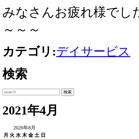
みなさんお疲れ様でし
～～～
カテゴリ:
デイサービス
検索
2021年4月
2026年8月
月
火
水
木
金
土
日