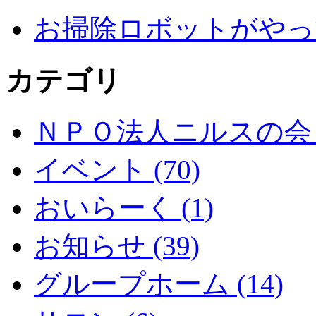
お掃除ロボットがやっ
カテゴリ
ＮＰＯ法人ニルスの会 (
イベント (70)
おいらーく (1)
お知らせ (39)
グループホーム (14)