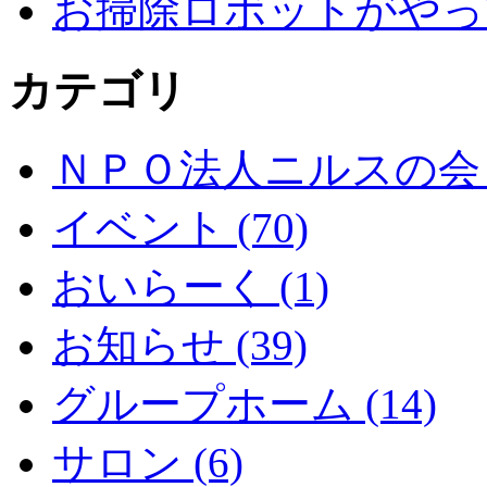
お掃除ロボットがやっ
カテゴリ
ＮＰＯ法人ニルスの会 (
イベント (70)
おいらーく (1)
お知らせ (39)
グループホーム (14)
サロン (6)