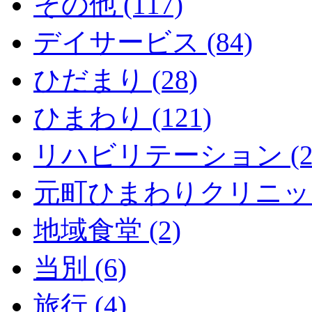
その他 (117)
デイサービス (84)
ひだまり (28)
ひまわり (121)
リハビリテーション (2
元町ひまわりクリニック 
地域食堂 (2)
当別 (6)
旅行 (4)