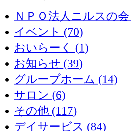
ＮＰＯ法人ニルスの会 (
イベント (70)
おいらーく (1)
お知らせ (39)
グループホーム (14)
サロン (6)
その他 (117)
デイサービス (84)