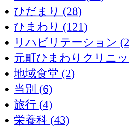
ひだまり (28)
ひまわり (121)
リハビリテーション (2
元町ひまわりクリニック 
地域食堂 (2)
当別 (6)
旅行 (4)
栄養科 (43)