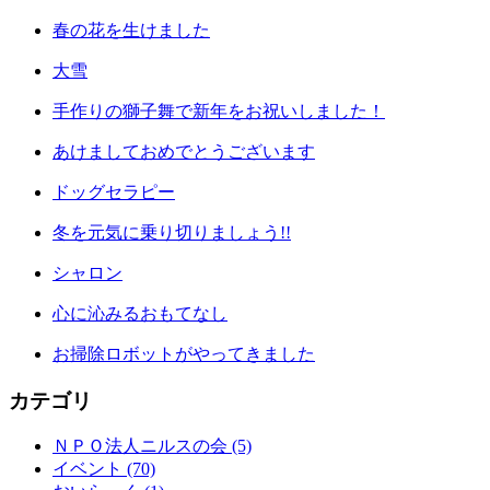
春の花を生けました
大雪
手作りの獅子舞で新年をお祝いしました！
あけましておめでとうございます
ドッグセラピー
冬を元気に乗り切りましょう!!
シャロン
心に沁みるおもてなし
お掃除ロボットがやってきました
カテゴリ
ＮＰＯ法人ニルスの会 (5)
イベント (70)