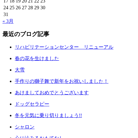
17
18
19
20
21
22
23
24
25
26
27
28
29
30
31
« 3月
最近のブログ記事
リハビリテーションセンター リニューアル
春の花を生けました
大雪
手作りの獅子舞で新年をお祝いしました！
あけましておめでとうございます
ドッグセラピー
冬を元気に乗り切りましょう!!
シャロン