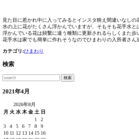
見た目に惹かれ中に入ってみるとインスタ映え間違いなしの
水の上に花がたくさん浮かんでいますが、そもそも花手水と
浮かんでいる花は頻繫に違う種類に更新されるらしくまた歩
花手水は家でも簡単に作れそうなのでひまわりの入所者さん達
カテゴリ:
ひまわり
検索
2021年4月
2026年8月
月
火
水
木
金
土
日
1
2
3
4
5
6
7
8
9
10
11
12
13
14
15
16