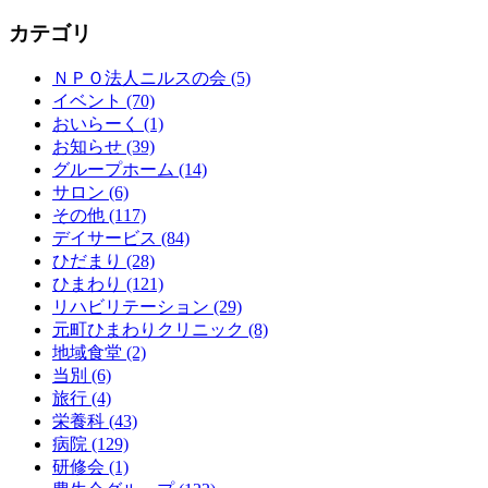
カテゴリ
ＮＰＯ法人ニルスの会 (5)
イベント (70)
おいらーく (1)
お知らせ (39)
グループホーム (14)
サロン (6)
その他 (117)
デイサービス (84)
ひだまり (28)
ひまわり (121)
リハビリテーション (29)
元町ひまわりクリニック (8)
地域食堂 (2)
当別 (6)
旅行 (4)
栄養科 (43)
病院 (129)
研修会 (1)