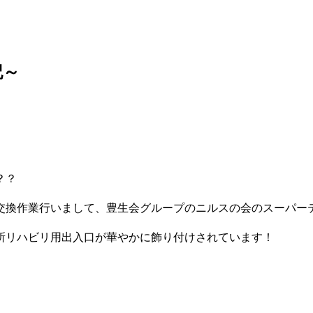
記～
？？
交換作業行いまして、豊生会グループのニルスの会のスーパー
所リハビリ用出入口が華やかに飾り付けされています！