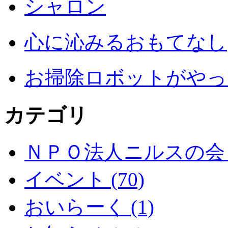
シャロン
心に沁みるおもてなし
お掃除ロボットがやっ
カテゴリ
ＮＰＯ法人ニルスの会 (
イベント (70)
おいらーく (1)