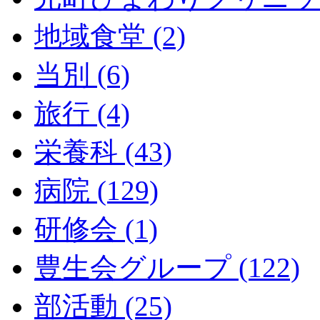
地域食堂 (2)
当別 (6)
旅行 (4)
栄養科 (43)
病院 (129)
研修会 (1)
豊生会グループ (122)
部活動 (25)