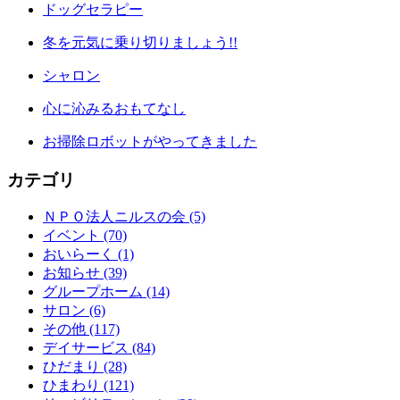
ドッグセラピー
冬を元気に乗り切りましょう!!
シャロン
心に沁みるおもてなし
お掃除ロボットがやってきました
カテゴリ
ＮＰＯ法人ニルスの会 (5)
イベント (70)
おいらーく (1)
お知らせ (39)
グループホーム (14)
サロン (6)
その他 (117)
デイサービス (84)
ひだまり (28)
ひまわり (121)