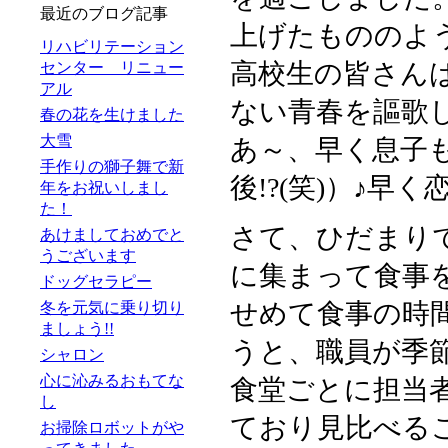
最近のブログ記事
上げたもののよ
リハビリテーション
高校生の皆さん
センター リニュー
アル
ない青春を謳歌
春の花を生けました
大雪
あ～、早く息子
手作りの獅子舞で新
後!?(笑)）♪早く
年をお祝いしまし
た！
さて、ひだまり
あけましておめでと
うございます
に集まって食事
ドッグセラピー
せめて食事の時
冬を元気に乗り切り
ましょう!!
うと、職員が季
シャロン
心に沁みるおもてな
食堂ごとに担当
し
ており見比べる
お掃除ロボットがや