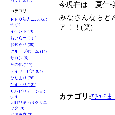
ってきました
今現在は 夏仕
カテゴリ
みなさんならど
ＮＰＯ法人ニルスの
会 (5)
ア！！(笑)
イベント (70)
おいらーく (1)
お知らせ (39)
グループホーム (14)
サロン (6)
その他 (117)
デイサービス (84)
ひだまり (28)
ひまわり (121)
リハビリテーション
カテゴリ:
ひだま
(29)
元町ひまわりクリニ
ック (8)
地域食堂 (2)