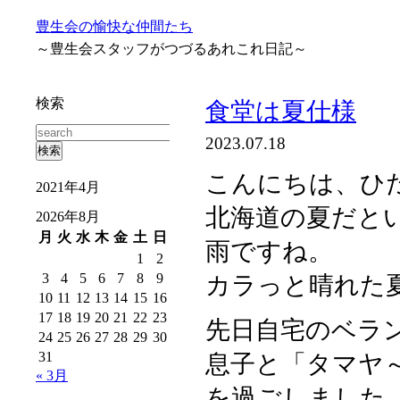
豊生会の愉快な仲間たち
～豊生会スタッフがつづるあれこれ日記～
検索
食堂は夏仕様
2023.07.18
こんにちは、ひ
2021年4月
北海道の夏だと
2026年8月
月
火
水
木
金
土
日
雨ですね。
1
2
3
4
5
6
7
8
9
カラっと晴れた
10
11
12
13
14
15
16
17
18
19
20
21
22
23
先日自宅のベラ
24
25
26
27
28
29
30
31
息子と「タマヤ
« 3月
を過ごしました