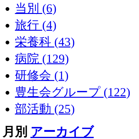
当別 (6)
旅行 (4)
栄養科 (43)
病院 (129)
研修会 (1)
豊生会グループ (122)
部活動 (25)
月別
アーカイブ