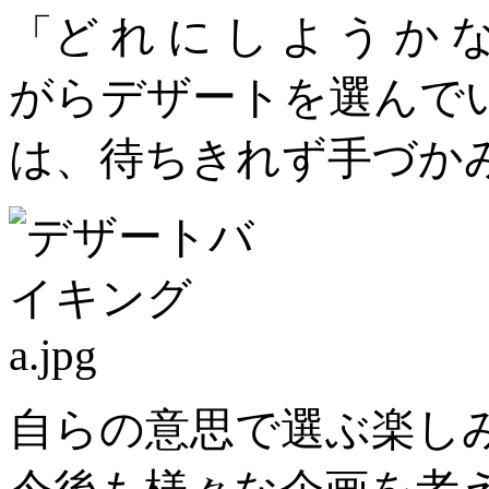
「ど れ に し よ う 
がらデザートを選んで
は、待ちきれず手づか
自らの意思で選ぶ楽し