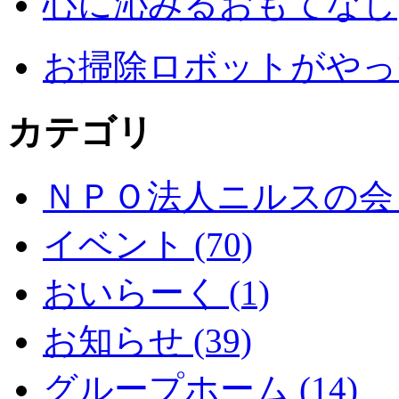
心に沁みるおもてなし
お掃除ロボットがやっ
カテゴリ
ＮＰＯ法人ニルスの会 (
イベント (70)
おいらーく (1)
お知らせ (39)
グループホーム (14)