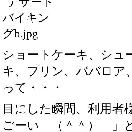
ショートケーキ、シュ
キ、プリン、ババロア
って・・・
目にした瞬間、利用者
ごーい （＾＾） 」