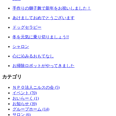
手作りの獅子舞で新年をお祝いしました！
あけましておめでとうございます
ドッグセラピー
冬を元気に乗り切りましょう!!
シャロン
心に沁みるおもてなし
お掃除ロボットがやってきました
カテゴリ
ＮＰＯ法人ニルスの会 (5)
イベント (70)
おいらーく (1)
お知らせ (39)
グループホーム (14)
サロン (6)