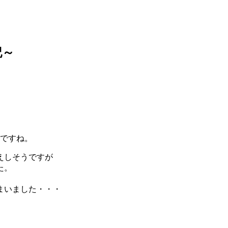
記～
うですね。
えしそうですが
た。
まいました・・・