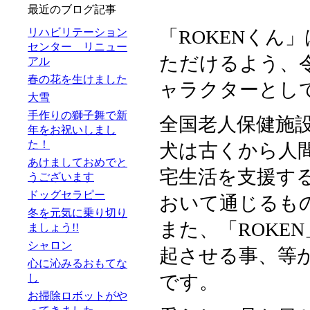
最近のブログ記事
リハビリテーション
「ROKENくん
センター リニュー
ただけるよう、令
アル
春の花を生けました
ャラクターとし
大雪
手作りの獅子舞で新
全国老人保健施設
年をお祝いしまし
た！
犬は古くから人
あけましておめでと
宅生活を支援す
うございます
ドッグセラピー
おいて通じるも
冬を元気に乗り切り
また、「ROKE
ましょう!!
シャロン
起させる事、等が
心に沁みるおもてな
です。
し
お掃除ロボットがや