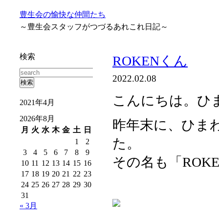
豊生会の愉快な仲間たち
～豊生会スタッフがつづるあれこれ日記～
検索
ROKENくん
2022.02.08
こんにちは。ひ
2021年4月
2026年8月
昨年末に、ひま
月
火
水
木
金
土
日
た。
1
2
3
4
5
6
7
8
9
その名も「ROK
10
11
12
13
14
15
16
17
18
19
20
21
22
23
24
25
26
27
28
29
30
31
« 3月