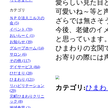
ってきました
愛らしい見た目
可愛いね～等と声
カテゴリ
ＮＰＯ法人ニルスの
ざらでは無さそ
会 (5)
今後、老健のイ
イベント (70)
おいらーく (1)
と思っています
お知らせ (39)
ひまわりの玄関
グループホーム (14)
サロン (6)
お寄りの際には
その他 (117)
デイサービス (84)
ひだまり (28)
ひまわり (121)
リハビリテーション
カテゴリ:
ひまわ
(29)
元町ひまわりクリニ
ック (8)
地域食堂 (2)