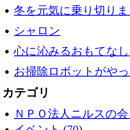
冬を元気に乗り切りまし
シャロン
心に沁みるおもてなし
お掃除ロボットがやっ
カテゴリ
ＮＰＯ法人ニルスの会 (
イベント (70)