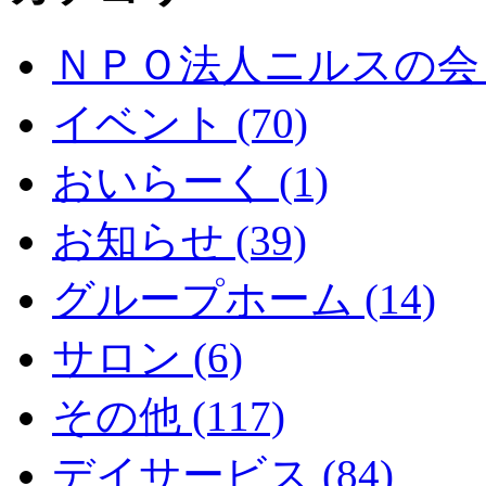
ＮＰＯ法人ニルスの会 (
イベント (70)
おいらーく (1)
お知らせ (39)
グループホーム (14)
サロン (6)
その他 (117)
デイサービス (84)