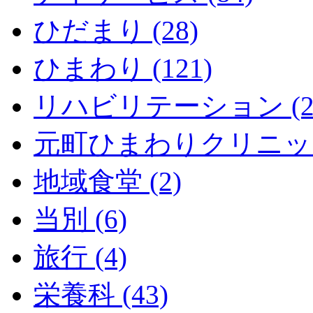
ひだまり (28)
ひまわり (121)
リハビリテーション (2
元町ひまわりクリニック 
地域食堂 (2)
当別 (6)
旅行 (4)
栄養科 (43)