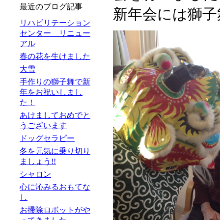
最近のブログ記事
新年会には獅子
リハビリテーション
センター リニュー
アル
春の花を生けました
大雪
手作りの獅子舞で新
年をお祝いしまし
た！
あけましておめでと
うございます
ドッグセラピー
冬を元気に乗り切り
ましょう!!
シャロン
心に沁みるおもてな
し
お掃除ロボットがや