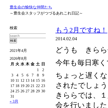
豊生会の愉快な仲間たち
～豊生会スタッフがつづるあれこれ日記～
検索
もう2月ですね！
2014.02.04
どうも きらら
2021年4月
2026年8月
今年も毎日寒くて
月
火
水
木
金
土
日
1
2
ちょっと遅くな
3
4
5
6
7
8
9
10
11
12
13
14
15
16
されたでしょう
17
18
19
20
21
22
23
24
25
26
27
28
29
30
きららでは、１
31
« 3月
会を行いました