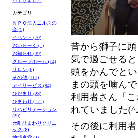
ってきました
カテゴリ
ＮＰＯ法人ニルスの
会 (5)
イベント (70)
昔から獅子に頭
おいらーく (1)
お知らせ (39)
気で過ごせると
グループホーム (14)
頭をかんでとい
サロン (6)
その他 (117)
まの頭を噛んで
デイサービス (84)
ひだまり (28)
利用者さん「こ
ひまわり (121)
れていました(^ム
リハビリテーション
(29)
元町ひまわりクリニ
その後に利用者
ック (8)
地域食堂 (2)