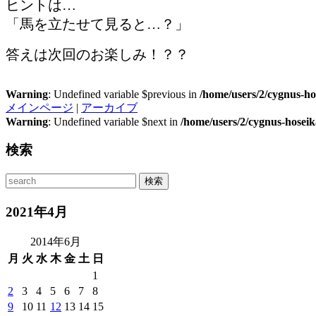
ヒントは…
「馬を立たせて見ると…？」
答えは次回のお楽しみ！？？
Warning
: Undefined variable $previous in
/home/users/2/cygnus-ho
メインページ
|
アーカイブ
Warning
: Undefined variable $next in
/home/users/2/cygnus-hosei
検索
2021年4月
2014年6月
月
火
水
木
金
土
日
1
2
3
4
5
6
7
8
9
10
11
12
13
14
15