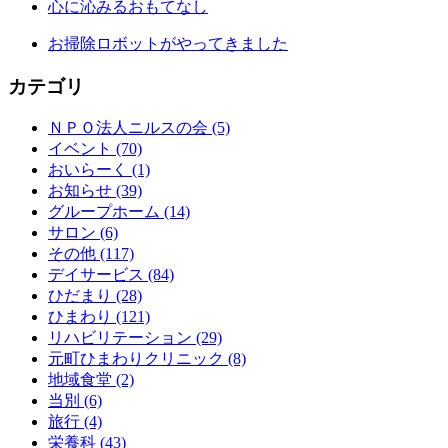
心に沁みるおもてなし
お掃除ロボットがやってきました
カテゴリ
ＮＰＯ法人ニルスの会 (5)
イベント (70)
おいらーく (1)
お知らせ (39)
グループホーム (14)
サロン (6)
その他 (117)
デイサービス (84)
ひだまり (28)
ひまわり (121)
リハビリテーション (29)
元町ひまわりクリニック (8)
地域食堂 (2)
当別 (6)
旅行 (4)
栄養科 (43)