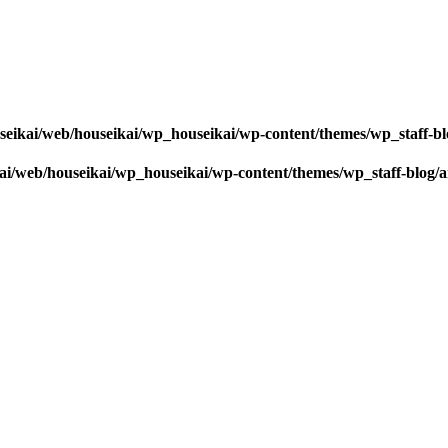
seikai/web/houseikai/wp_houseikai/wp-content/themes/wp_staff-bl
kai/web/houseikai/wp_houseikai/wp-content/themes/wp_staff-blog/