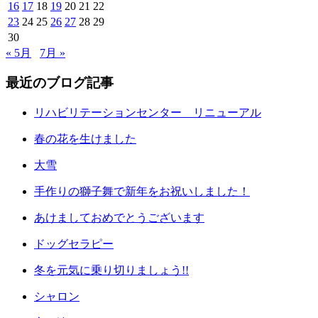
16
17
18
19
20
21
22
23
24
25
26
27
28
29
30
« 5月
7月 »
最近のブログ記事
リハビリテーションセンター リニューアル
春の花を生けました
大雪
手作りの獅子舞で新年をお祝いしました！
あけましておめでとうございます
ドッグセラピー
冬を元気に乗り切りましょう!!
シャロン