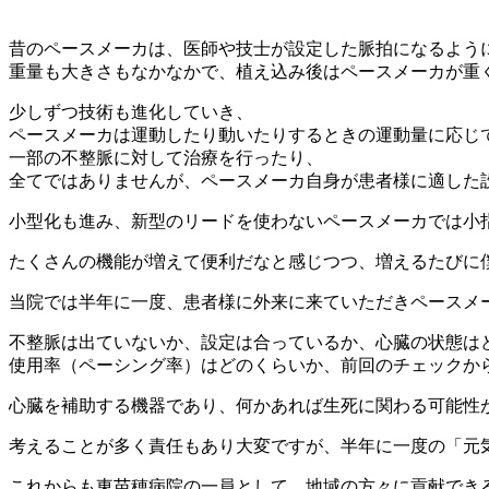
昔のペースメーカは、医師や技士が設定した脈拍になるよう
重量も大きさもなかなかで、植え込み後はペースメーカが重
少しずつ技術も進化していき、
ペースメーカは運動したり動いたりするときの運動量に応じ
一部の不整脈に対して治療を行ったり、
全てではありませんが、ペースメーカ自身が患者様に適した
小型化も進み、新型のリードを使わないペースメーカでは小
たくさんの機能が増えて便利だなと感じつつ、増えるたびに
当院では半年に一度、患者様に外来に来ていただきペースメ
不整脈は出ていないか、設定は合っているか、心臓の状態は
使用率（ペーシング率）はどのくらいか、前回のチェックか
心臓を補助する機器であり、何かあれば生死に関わる可能性
考えることが多く責任もあり大変ですが、半年に一度の「元
これからも東苗穂病院の一員として、地域の方々に貢献でき