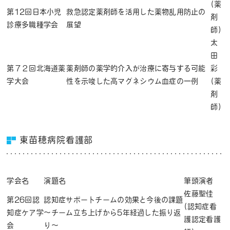
(薬
第12回日本小児
救急認定薬剤師を活用した薬物乱用防止の
剤
診療多職種学会
展望
師)
太
田
第７２回北海道薬
薬剤師の薬学的介入が治療に寄与する可能
彩
学大会
性を示唆した高マグネシウム血症の一例
(薬
剤
師)
東苗穂病院看護部
学会名
演題名
筆頭演者
佐藤聖佳
第26回認
認知症サポートチームの効果と今後の課題
(認知症看
知症ケア学
～チーム立ち上げから5年経過した振り返
護認定看護
会
り～