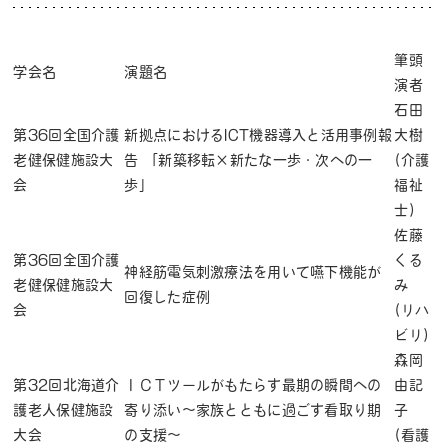
筆頭
学会名
演題名
演者
石田
第36回全国介護
新拠点におけるICT機器導入と活用事例報
大樹
老健保健施設大
告 「新築移転×新たな一歩・次への一
(介護
会
歩」
福祉
士)
佐藤
第36回全国介護
くる
神経筋電気刺激療法を用いて嚥下機能が
老健保健施設大
み
回復した症例
会
(リハ
ビリ)
森岡
第32回北海道介
ＩＣＴツールがもたらす最期の瞬間への
由記
護老人保健施設
寄り添い～家族とともに過ごす看取り期
子
大会
の支援～
(看護