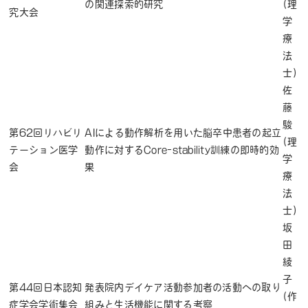
の関連探索的研究
(理
究大会
学
療
法
士)
佐
藤
駿
第62回リハビリ
AIによる動作解析を用いた脳卒中患者の起立
(理
テーション医学
動作に対するCore-stability訓練の即時的効
学
会
果
療
法
士)
坂
田
綾
子
第44回日本認知
発表院内デイケア活動参加者の活動への取り
(作
症学会学術集会
組みと生活機能に関する考察