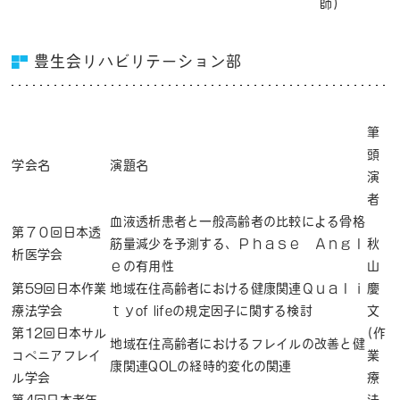
師)
豊生会リハビリテーション部
筆
頭
学会名
演題名
演
者
血液透析患者と一般高齢者の比較による骨格
第７０回日本透
筋量減少を予測する、Ｐｈａｓｅ Ａｎｇｌ
秋
析医学会
ｅの有用性
山
第59回日本作業
地域在住高齢者における健康関連Ｑｕａｌｉ
慶
療法学会
ｔｙof lifeの規定因子に関する検討
文
第12回日本サル
(作
地域在住高齢者におけるフレイルの改善と健
コペニアフレイ
業
康関連QOLの経時的変化の関連
ル学会
療