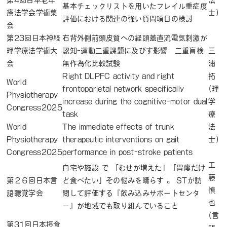
第4回日本老年
法
基本チェックリストを用いたフレイル重症度
療法学会学術集
士)
評価における関連の強い質問項目の検討
会
第23回日本神経
右背外側前頭皮質への経頭蓋直流電気刺激が
理学療法学術大
認知-運動二重課題に及びす影響 二重盲検
三
会
無作為化比較試験
浦
Right DLPFC activity and right
拓
World
frontoparietal network specifically
(理
Physiotherapy
increase during the cognitive-motor dual
学
Congress2025
task
療
World
The immediate effects of trunk
法
Physiotherapy
therapeutic interventions on gait
士)
Congress2025
performance in post-stroke patients
工
自宅や施設 で 「むせが増えた」「胃瘻だけ
藤
第２６回日本言
ど食べたい」その悩みを晴らす 。 STが訪
慎
語聴覚学会
問して評価する『飲み込みサポートセンタ
也
ー』が地域でも取り組んでいること
(言
第31回日本摂食