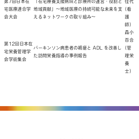
第7回日本在
「在宅療養支援病院と診療所の運営・役割と
佳代
宅医療連合学
地域貢献」～地域医療の持続可能な未来を支
(看
会大会
えるネットワークの取り組み～
護
師)
森小
百合
第12回日本在
パーキンソン病患者の褥瘡と ADL を改善し
(管
宅栄養管理学
た訪問栄養指導の事例報告
理栄
会学術集会
養
士)