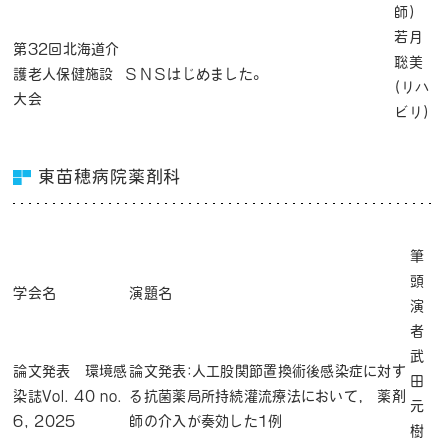
師)
若月
第32回北海道介
聡美
護老人保健施設
ＳＮＳはじめました。
(リハ
大会
ビリ)
東苗穂病院薬剤科
筆
頭
学会名
演題名
演
者
武
論文発表 環境感
論文発表:人工股関節置換術後感染症に対す
田
染誌Vol. 40 no.
る抗菌薬局所持続灌流療法において， 薬剤
元
6, 2025
師の介入が奏効した1例
樹