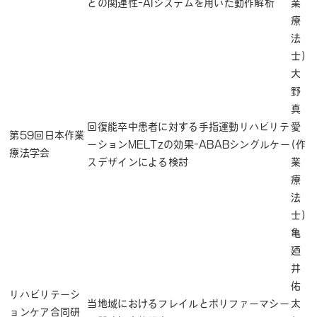
との関連性-AIシステムを用いた動作解析
業
療
法
士)
大
野
真
回復能卒中患者に対する手指運動リハビリテ
愛
第59回日本作業
ーションMELTzの効果-ABABシングルケー
(作
療法学会
スデザインによる検討
業
療
法
士)
亀
廼
井
佑
リハビリテーシ
当地域におけるフレイルとポリファーマシー
太
ョンケア合同研