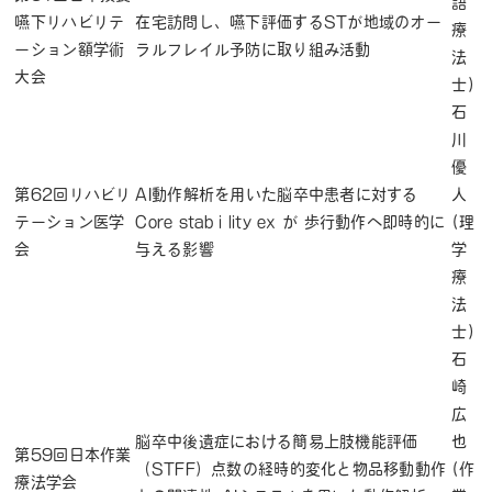
語
嚥下リハビリテ
在宅訪問し、嚥下評価するSTが地域のオー
療
ーション額学術
ラルフレイル予防に取り組み活動
法
大会
士)
石
川
優
第62回リハビリ
AI動作解析を用いた脳卒中患者に対する
人
テーション医学
Core stab i lity ex が 歩行動作へ即時的に
(理
会
与える影響
学
療
法
士)
石
崎
広
脳卒中後遺症における簡易上肢機能評価
也
第59回日本作業
（STFF）点数の経時的変化と物品移動動作
(作
療法学会