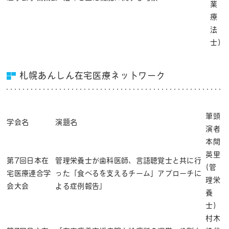
業
療
法
士)
札幌あんしん在宅医療ネットワーク
筆頭
学会名
演題名
演者
本間
英里
第7回日本在
管理栄養士が歯科医師、言語聴覚士と共に行
(管
宅医療連合学
った「食べるを支えるチーム」アプローチに
理栄
会大会
よる症例報告』
養
士)
村木