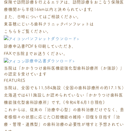
保険で訪問診療を行えるエリアは、訪問診療をおこなう保険医
療機関から半径16km以内と決められています。
また、日時についてはご相談ください。
東苗穂にじいろ歯科クリニックパンフレットは
こちらをご覧ください。
パンフレットダウンロード
›
診療申込書PDFを印刷していただき、
FAXで当院までお送りください。
診療申込書ダウンロード
›
当院は「かかりつけ歯科医機能強化型
歯科診療所（か強診）」
の認定を受けています
FEATURES
当院は、全国でも11,584施設（全国の歯科診療所の約17.1％）
北海道では411施設しか認められていない
「かかりつけ歯科医
機能強化型歯科診療所」です。(令和4年6月1日現在)
これからは、従来の「治療中心型」の歯科治療だけでなく、患
者様個々の状態に応じた口腔機能の維持・回復を目指す
「治
療・管理・連携型」の歯科治療の必要性が増すと予想されてい