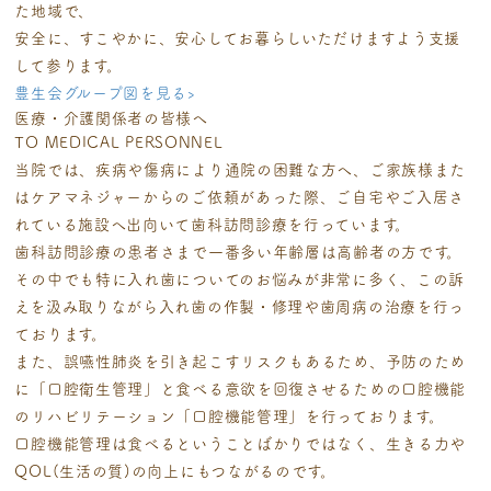
た地域で、
安全に、すこやかに、安心してお暮らしいただけますよう支援
して参ります。
豊生会グループ図を見る
›
医療・介護関係者の皆様へ
TO MEDICAL PERSONNEL
当院では、疾病や傷病により通院の困難な方へ、ご家族様また
はケアマネジャーからのご依頼があった際、
ご自宅やご入居さ
れている施設へ出向いて歯科訪問診療を行っています。
歯科訪問診療の患者さまで一番多い年齢層は高齢者の方です。
その中でも特に入れ歯についてのお悩みが非常に多く、この訴
えを汲み取りながら入れ歯の作製・修理や歯周病
の治療を行っ
ております。
また、誤嚥性肺炎を引き起こすリスクもあるため、予防のため
に「口腔衛生管理」と食べる意欲を回復させるた
めの口腔機能
のリハビリテーション「口腔機能管理」を行っております。
口腔機能管理は食べるということばかりではなく、生きる力や
QOL(生活の質)の向上にもつながるのです。