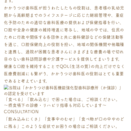
ます。
かかりつけ歯科医が担うわたしたちの役割は、患者様の乳幼児
期から高齢期までのライフステージに応じた継続管理や、
重症
化予防のための適切な歯科医療の提供および保健指導を行い、
口腔や全身の健康の維持増進に寄与し、地域の中では、
住民の
ために行政や関係する各団体と共に歯科健診などの保健活動等
を通じ、口腔保健向上の役割を担い、地域の関係機
関や他職種
と連携し、通院が困難な患者さんにさまざまな療養の場で切れ
目のない歯科訪問診療や介護サービスを提供し
てまいります。
健康な口腔を維持することでQOL(生活の質)の向上だけでなく
医療費削減にも繋がり、かかりつけ歯科医の役割はとても
重要
であると考えています。
「食べる」「飲み込む」で困った場合は、ご相談ください。
～摂食嚥下の診療・リハビリ指導も対応しています～
CONSULTATION
「飲み込みにくさ」「食事中のむせ」「食べ物が口の中やのど
に残る」
このような症状でお困りの場合はご相談ください。