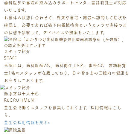
歯科医師や当院の飲み込みサポートセンター言語聴覚士が対応
いたします。
お身体の状態に合わせて、外来や自宅・施設へ訪問して症状を
確認し、
必要であれば嚥下内視鏡検査というカメラで
直接のど
の状態を診察して、アドバイスや提案をいたします。
スタッフ紹介
STAFF
当院には、歯科医師7名、歯科衛生士9名、事務4名、言語聴覚
士1名のスタッフが在籍しており、
日々皆さまの口腔内の健康を
お守りしております。
働き方は
十人十色
RECRUITMENT
豊生会で働くスタッフを募集しております。採用情報はこち
ら。
豊生会採用情報を見る
›