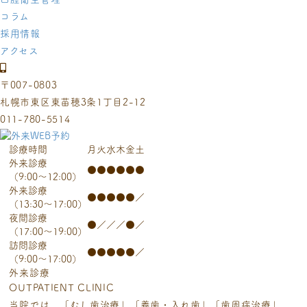
コラム
採用情報
アクセス
〒007-0803
札幌市東区東苗穂3条1丁目2-12
011-780-5514
診療時間
月
火
水
木
金
土
外来診療
●
●
●
●
●
●
（9:00～12:00）
外来診療
●
●
●
●
●
／
（13:30～17:00）
夜間診療
●
／
／
／
●
／
（17:00～19:00）
訪問診療
●
●
●
●
●
／
（9:00～17:00）
外来診療
OUTPATIENT CLINIC
当院では、「むし歯治療」「義歯・入れ歯」「歯周病治療」