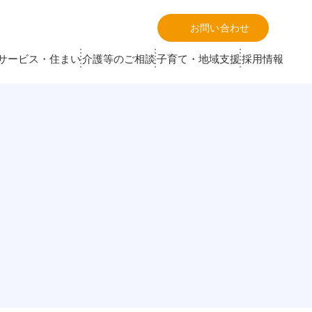
お問い合わせ
サービス・住まい
介護等のご相談
子育て・地域支援
採用情報
社会福祉法人
地域包括支援センター
生活支援体制整備事業
特別養護老人ホーム
ワーク
当別町地域包括支援センター
生活支援体制整備事業
ひかりの
談センター
内科・小児科・皮膚科・婦人科・リハビリテーシ
ョン科
当別あんしんクリニック
株式会社
介護予防センター
歯科診療所
東苗穂にじいろ歯科クリニック
おいらーく
介護予防センター栄・丘珠
訪問看護
 人工透析 )
介護予防センター元町