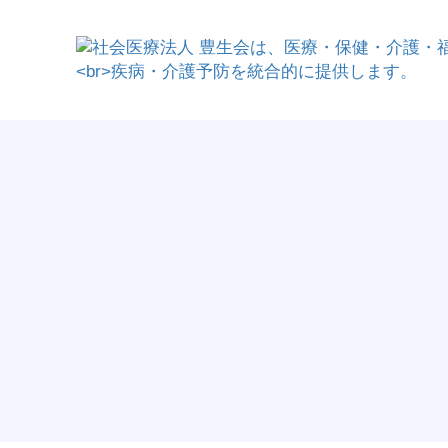
病院
介護老人保健施設
企業主導型保育事業
夕張豊
サービ
よろず
居宅介護支援事業所
札幌市病児保育事業
東苗穂病院
介護老人保健施設
夕張市立診
ひだまり
ふらっと相
東雁来すこやかこどもデイサービスセンター
ひまわり
ひまわりネットワーク
ゆかり
グルー
院内保育園
コミュ
介護医療院
パワフルひまわり
夕明かり
すぎの子
ポエム保育園
ふらっとス
介護医療院夕張
すぎの子の