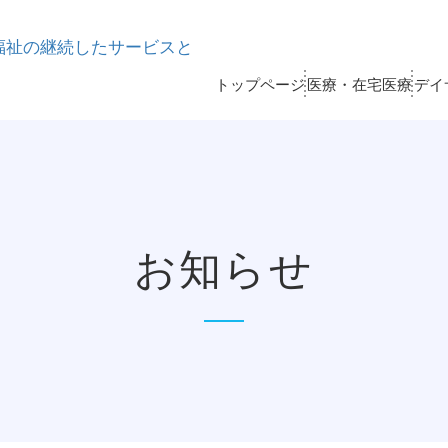
トップページ
医療・在宅医療
デイ
生会
ス付き高齢者向け住宅
相談窓口
在宅医療
デイサービス
総合相談窓口
NPO 法人
療所
談プラザ
札幌あんしん在宅医療ネット
パワフルひまわり
ニルスの会
リハビリ・医療・介護総合相
在宅療養支援診察所・訪問診療
きらら伏古
お知らせ
東苗穂たんぽぽクリニック
プホーム
ニティサロン
ひまわり健康倶楽部
人材育成
内科・小児科・整形外科
東雁来すこやかクリニック
きょうも元気
テーション考流学舎
パレット事業部
家
ひまわり健康倶楽部サテライト
内科・皮膚科・漢方内科・腎臓内科 (
事業所 デイサービスセンター