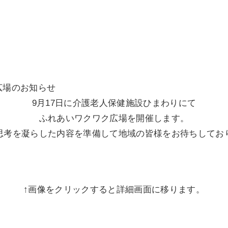
・
新篠津つむぎの家
呼吸器内科・消化器内科・糖尿病
族
豊生会 元町総合クリニック
総合支援センター
内科・循環器内科
24時間定期巡回・
丘珠明陽医院
はつらつ当別
随時対応型訪問介護
広場のお知らせ
内科・リハビリテーション科
9月17日に介護老人保健施設ひまわりにて
豊生会 苗穂駅前内科クリニッ
ケアステーションなないろ
ふれあいワクワク広場を開催します。
思考を凝らした内容を準備して地域の皆様をお待ちしてお
↑画像をクリックすると詳細画面に移ります。