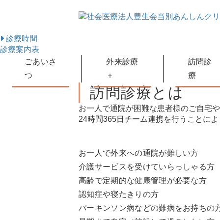
診療時間
診療案内表
ごあいさ
外来診療
訪問診
つ
＋
療
訪問診療とは
・内科
・小児科
お一人で通院が困難な患者様のご自宅や
・皮膚科
24時間365日
チーム連携を行うことによ
・婦人科
・リハビリテーション科
お一人で外来への通院が難しい方
介護サービスを受けていらっしゃる方
高齢で定期的な健康管理が必要な方
認知症や寝たきりの方
パーキンソン病などの難病をお持ちの