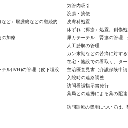
気管内吸引
浣腸・摘便
血など）脳腫瘍などの継続的
皮膚科処置
床ずれ（褥瘡）処置。創傷処
病の加療
尿カテーテル、腎瘻の管理、
人工膀胱の管理
ガン末期などの苦痛に対する
在宅・施設での看取り、ター
ル(IVH)の管理（皮下埋没
主治医意見書（介護保険申請
入院時の連絡調整
訪問看護指示書発行
薬局との連携による薬の配達
訪問診療の費用については、