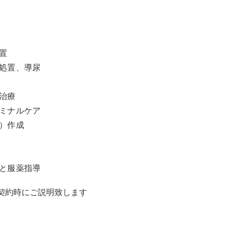
置
処置、導尿
治療
ミナルケア
）作成
と服薬指導
契約時にご説明致します