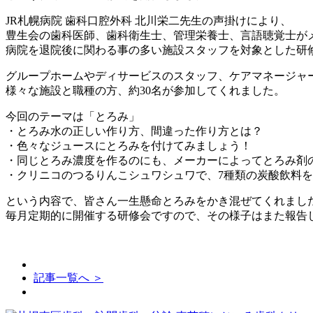
JR札幌病院 歯科口腔外科 北川栄二先生の声掛けにより、
豊生会の歯科医師、歯科衛生士、管理栄養士、言語聴覚士が
病院を退院後に関わる事の多い施設スタッフを対象とした研
グループホームやディサービスのスタッフ、ケアマネージャ
様々な施設と職種の方、約30名が参加してくれました。
今回のテーマは「とろみ」
・とろみ水の正しい作り方、間違った作り方とは？
・色々なジュースにとろみを付けてみましょう！
・同じとろみ濃度を作るのにも、メーカーによってとろみ剤
・クリニコのつるりんこシュワシュワで、7種類の炭酸飲料
という内容で、皆さん一生懸命とろみをかき混ぜてくれまし
毎月定期的に開催する研修会ですので、その様子はまた報告
記事一覧へ ＞