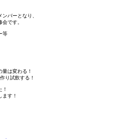
メンバーとなり、
修会です。
ー等
の量は変わる！
を作り試飲する！
た！
します！