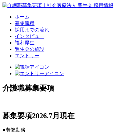
ホーム
募集職種
採用までの流れ
インタビュー
福利厚生
豊生会の施設
エントリー
介護職募集要項
募集要項
2026.7月現在
■
老健勤務